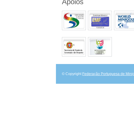
Apoios
© Copyright
Federação Portuguesa de Minig