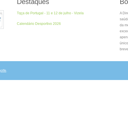
Destaques
Bo
Tqça de Portugal - 11 e 12 de julho - Vizela
A Dir
saúd
Calendário Desportivo 2026
da m
excec
apena
único
breve
olfe
.